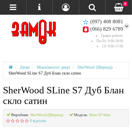
0
(097) 408 8081
(066) 829 6789
Графік роботи:
Пн-Пт: 9:00-18:00
Сб: 9:00-17:00
Двері
Міжкімнатні двері
SherWood (Шервуд)
SherWood SLine S7 Дуб Блан скло сатин
SherWood SLine S7 Дуб Блан
скло сатин
Виробник:
SherWood (Шервуд)
Модель:
Sline-S7-blan
0 відгуків