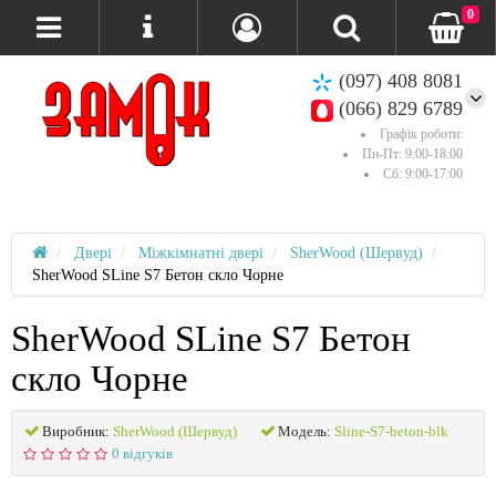
0
(097) 408 8081
(066) 829 6789
Графік роботи:
Пн-Пт: 9:00-18:00
Сб: 9:00-17:00
Двері
Міжкімнатні двері
SherWood (Шервуд)
SherWood SLine S7 Бетон скло Чорне
SherWood SLine S7 Бетон
скло Чорне
Виробник:
SherWood (Шервуд)
Модель:
Sline-S7-beton-blk
0 відгуків