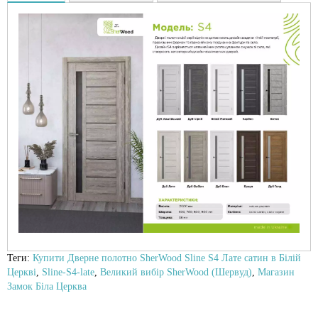
Теги:
Купити Дверне полотно SherWood Sline S4 Лате сатин в Білій
Церкві
,
Sline-S4-late
,
Великий вибір SherWood (Шервуд)
,
Магазин
Замок Біла Церква