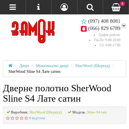
0
(097) 408 8081
(066) 829 6789
Графік роботи:
Пн-Пт: 9:00-18:00
Сб: 9:00-17:00
Двері
Міжкімнатні двері
SherWood (Шервуд)
SherWood Sline S4 Лате сатин
Дверне полотно SherWood
Sline S4 Лате сатин
Виробник:
SherWood (Шервуд)
Модель:
Sline-S4-late
0 відгуків