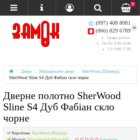
0
(097) 408 8081
(066) 829 6789
Графік роботи:
Пн-Пт: 9:00-18:00
Сб: 9:00-17:00
Двері
Міжкімнатні двері
SherWood (Шервуд)
SherWood Sline S4 Дуб Фабіан скло чорне
Дверне полотно SherWood
Sline S4 Дуб Фабіан скло
чорне
Виробник:
SherWood (Шервуд)
Модель:
Sline-S4-dub-fabian-blk
0 відгуків