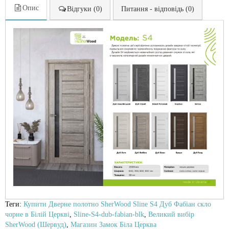
Опис
Відгуки (0)
Питання - відповідь (0)
Теги:
Купити Дверне полотно SherWood Sline S4 Дуб Фабіан скло
чорне в Білій Церкві
,
Sline-S4-dub-fabian-blk
,
Великий вибір
SherWood (Шервуд)
,
Магазин Замок Біла Церква