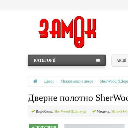
КАТЕГОРІЇ
АКЦІЇ
Двері
Міжкімнатні двері
SherWood (Шерв
Дверне полотно SherWoo
Виробник:
SherWood (Шервуд)
Модель:
Sline-S4-d
ПОПУЛЯРНІ