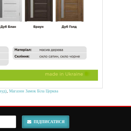
вуд)
,
Магазин Замок Біла Церква
ПІДПИСАТИСЯ