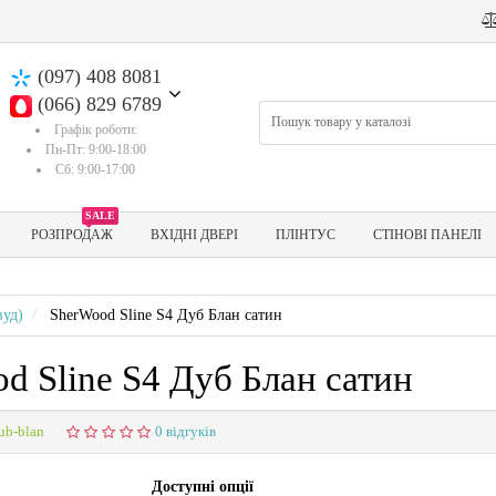
(097) 408 8081
(066) 829 6789
Графік роботи:
Пн-Пт: 9:00-18:00
Сб: 9:00-17:00
SALE
РОЗПРОДАЖ
ВХІДНІ ДВЕРІ
ПЛІНТУС
СТІНОВІ ПАНЕЛІ
уд)
SherWood Sline S4 Дуб Блан сатин
d Sline S4 Дуб Блан сатин
ub-blan
0 відгуків
Доступні опції