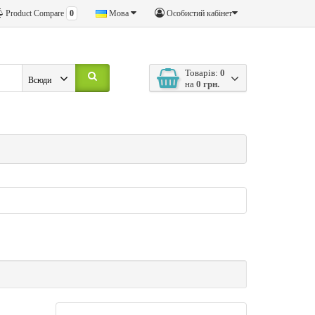
Product Compare
0
Мова
Особистий кабінет
Товарів:
0
Всюди
на
0 грн.