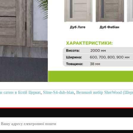
 сатин в Білій Церкві
,
Sline-S4-dub-blan
,
Великий вибір SherWood (Шер