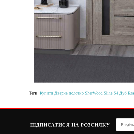
Теги:
Купити Дверне полотно SherWood Sline S4 Дуб Блан
ПІДПИСАТИСЯ НА РОЗСИЛКУ