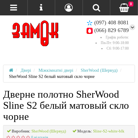
0
(097) 408 8081
(066) 829 6789
Графік роботи:
Пн-Пт: 9:00-18:00
Сб: 9:00-17:00
Двері
Міжкімнатні двері
SherWood (Шервуд)
SherWood Sline S2 белый матовый скло чорне
Дверне полотно SherWood
Sline S2 белый матовый скло
чорне
Виробник:
SherWood (Шервуд)
Модель:
Sline-S2-white-blk
0 відгуків