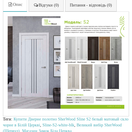
Опис
Відгуки (0)
Питання - відповідь (0)
Теги:
Купити Дверне полотно SherWood Sline S2 белый матовый скло
чорне в Білій Церкві
,
Sline-S2-white-blk
,
Великий вибір SherWood
(Шервуд)
,
Магазин Замок Біла Церква