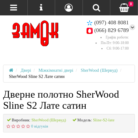
0
(097) 408 8081
(066) 829 6789
Графік роботи:
Пн-Пт: 9:00-18:00
Сб: 9:00-17:00
Двері
Міжкімнатні двері
SherWood (Шервуд)
SherWood Sline S2 Лате сатин
Дверне полотно SherWood
Sline S2 Лате сатин
Виробник:
SherWood (Шервуд)
Модель:
Sline-S2-late
0 відгуків