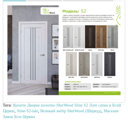
Теги:
Купити Дверне полотно SherWood Sline S2 Лате сатин в Білій
Церкві
,
Sline-S2-late
,
Великий вибір SherWood (Шервуд)
,
Магазин
Замок Біла Церква