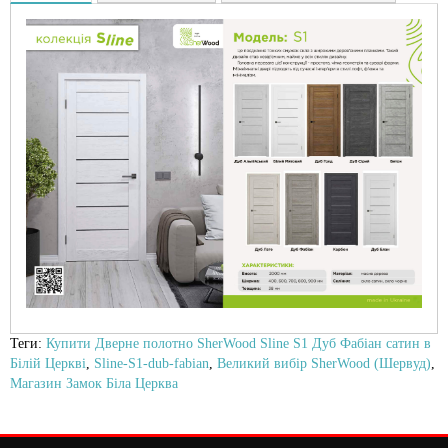
Теги:
Купити Дверне полотно SherWood Sline S1 Дуб Фабіан сатин в
Білій Церкві
,
Sline-S1-dub-fabian
,
Великий вибір SherWood (Шервуд)
,
Магазин Замок Біла Церква