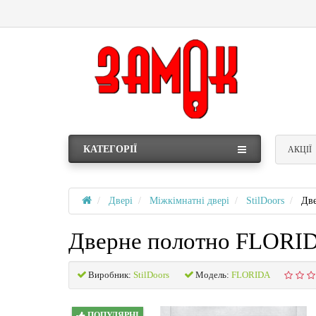
КАТЕГОРІЇ
АКЦІЇ
Двері
Міжкімнатні двері
StilDoors
Дв
Дверне полотно FLORI
Виробник:
StilDoors
Модель:
FLORIDA
ПОПУЛЯРНІ