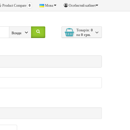
Product Compare
0
Мова
Особистий кабінет
Товарів:
0
Всюди
на
0 грн.