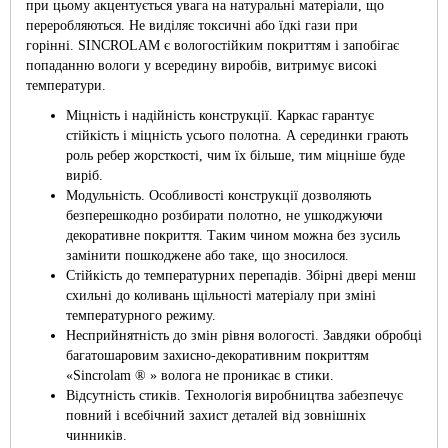
при цьому акцентується увага на натуральні матеріали, що
переробляються. Не виділяє токсичні або їдкі гази при
горінні. SINCROLAM є вологостійким покриттям і запобігає
попаданню вологи у всередину виробів, витримує високі
температури.
Міцність і надійність конструкції. Каркас гарантує
стійкість і міцність усього полотна. А серединки грають
роль ребер жорсткості, чим їх більше, тим міцніше буде
виріб.
Модульність. Особливості конструкції дозволяють
безперешкодно розбирати полотно, не ушкоджуючи
декоративне покриття. Таким чином можна без зусиль
замінити пошкоджене або таке, що зносилося.
Стійкість до температурних перепадів. Збірні двері менш
схильні до коливань щільності матеріалу при зміні
температурного режиму.
Несприйнятність до змін рівня вологості. Завдяки обробці
багатошаровим захисно-декоративним покриттям
«Sincrolam ® » волога не проникає в стики.
Відсутність стиків. Технологія виробництва забезпечує
повний і всебічний захист деталей від зовнішніх
чинників.