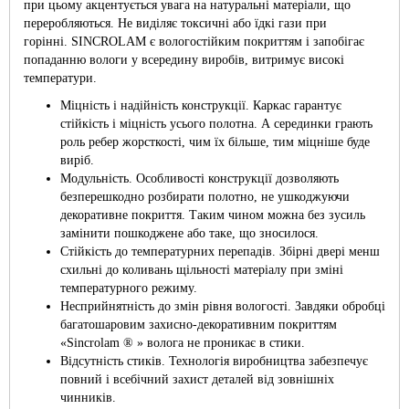
при цьому акцентується увага на натуральні матеріали, що
переробляються. Не виділяє токсичні або їдкі гази при
горінні. SINCROLAM є вологостійким покриттям і запобігає
попаданню вологи у всередину виробів, витримує високі
температури.
Міцність і надійність конструкції. Каркас гарантує
стійкість і міцність усього полотна. А серединки грають
роль ребер жорсткості, чим їх більше, тим міцніше буде
виріб.
Модульність. Особливості конструкції дозволяють
безперешкодно розбирати полотно, не ушкоджуючи
декоративне покриття. Таким чином можна без зусиль
замінити пошкоджене або таке, що зносилося.
Стійкість до температурних перепадів. Збірні двері менш
схильні до коливань щільності матеріалу при зміні
температурного режиму.
Несприйнятність до змін рівня вологості. Завдяки обробці
багатошаровим захисно-декоративним покриттям
«Sincrolam ® » волога не проникає в стики.
Відсутність стиків. Технологія виробництва забезпечує
повний і всебічний захист деталей від зовнішніх
чинників.