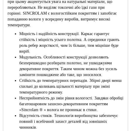
при цьому акцентується увага на натуральні матеріали, що
переробляються. Не виділяє токсичні або їдкі гази при
горінні. SINCROLAM є вологостійким покриттям і запобігає
попаданню вологи у всередину виробів, витримує високі
температури.
Міцність і надійність конструкції. Каркас гарантує
стійкість і міцність усього полотна. А серединки грають
роль ребер жорсткості, чим їх більше, тим міцніше буде
виріб.
Модульність. Особливості конструкції дозволяють
безперешкодно розбирати полотно, не ушкоджуючи
декоративне покриття. Таким чином можна без зусиль
замінити пошкоджене або таке, що зносилося.
Стійкість до температурних перепадів. Збірні двері менш
схильні до коливань щільності матеріалу при зміні
температурного режиму.
Несприйнятність до змін рівня вологості. Завдяки обробці
багатошаровим захисно-декоративним покриттям
«Sincrolam ® » волога не проникає в стики.
Відсутність стиків. Технологія виробництва забезпечує
повний і всебічний захист деталей від зовнішніх
чинників.