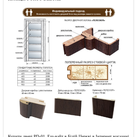
Купити двері PD-01, Еш-вайт в Білій Церкві в Інтернет магазині