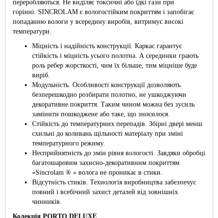
переробляються. Не виділяє токсичні або їдкі гази при
горінні. SINCROLAM є вологостійким покриттям і запобігає
попаданню вологи у всередину виробів, витримує високі
температури.
Міцність і надійність конструкції. Каркас гарантує
стійкість і міцність усього полотна. А серединки грають
роль ребер жорсткості, чим їх більше, тим міцніше буде
виріб.
Модульність. Особливості конструкції дозволяють
безперешкодно розбирати полотно, не ушкоджуючи
декоративне покриття. Таким чином можна без зусиль
замінити пошкоджене або таке, що зносилося.
Стійкість до температурних перепадів. Збірні двері менш
схильні до коливань щільності матеріалу при зміні
температурного режиму.
Несприйнятність до змін рівня вологості. Завдяки обробці
багатошаровим захисно-декоративним покриттям
«Sincrolam ® » волога не проникає в стики.
Відсутність стиків. Технологія виробництва забезпечує
повний і всебічний захист деталей від зовнішніх
чинників.
Колекція
PORTO DELUXE