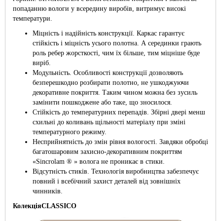
попаданню вологи у всередину виробів, витримує високі
температури.
Міцність і надійність конструкції. Каркас гарантує
стійкість і міцність усього полотна. А серединки грають
роль ребер жорсткості, чим їх більше, тим міцніше буде
виріб.
Модульність. Особливості конструкції дозволяють
безперешкодно розбирати полотно, не ушкоджуючи
декоративне покриття. Таким чином можна без зусиль
замінити пошкоджене або таке, що зносилося.
Стійкість до температурних перепадів. Збірні двері менш
схильні до коливань щільності матеріалу при зміні
температурного режиму.
Несприйнятність до змін рівня вологості. Завдяки обробці
багатошаровим захисно-декоративним покриттям
«Sincrolam ® » волога не проникає в стики.
Відсутність стиків. Технологія виробництва забезпечує
повний і всебічний захист деталей від зовнішніх
чинників.
Колекція
CLASSICO