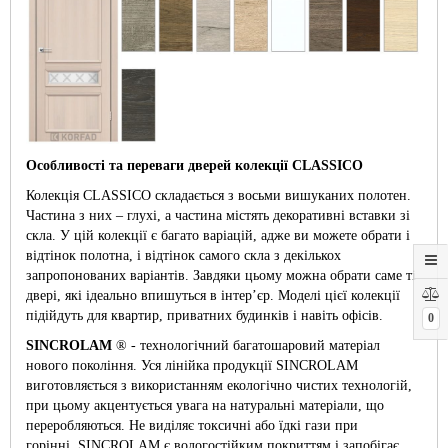
Особливості та переваги дверей колекції CLASSICO
Колекція CLASSICO складається з восьми вишуканих полотен.
Частина з них – глухі, а частина містять декоративні вставки зі
скла. У цій колекції є багато варіацій, адже ви можете обрати і
відтінок полотна, і відтінок самого скла з декількох
запропонованих варіантів. Завдяки цьому можна обрати саме ті
двері, які ідеально впишуться в інтер’єр. Моделі цієї колекції
підійдуть для квартир, приватних будинків і навіть офісів.
0
SINCROLAM
® - технологічний багатошаровий матеріал
нового покоління. Уся лінійка продукції SINCROLAM
виготовляється з використанням екологічно чистих технологій,
при цьому акцентується увага на натуральні матеріали, що
переробляються. Не виділяє токсичні або їдкі гази при
горінні. SINCROLAM є вологостійким покриттям і запобігає