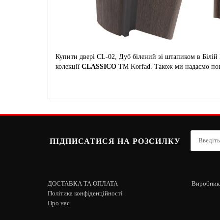
Купити двері CL-02, Дуб білений зі штапиком в Білій
колекції
CLASSICO
ТМ Korfad. Також ми надаємо повн
ПІДПИСАТИСЯ НА РОЗСИЛКУ
ДОСТАВКА ТА ОПЛАТА
Виробник
Політика конфіденційності
Про нас