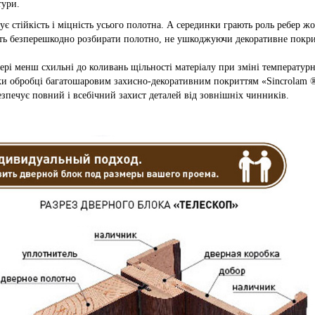
тури.
тує стійкість і міцність усього полотна. А серединки грають роль ребер жо
ють безперешкодно розбирати полотно, не ушкоджуючи декоративне покр
вері менш схильні до коливань щільності матеріалу при зміні температур
яки обробці багатошаровим захисно-декоративним покриттям «Sincrolam ®
езпечує повний і всебічний захист деталей від зовнішніх чинників.