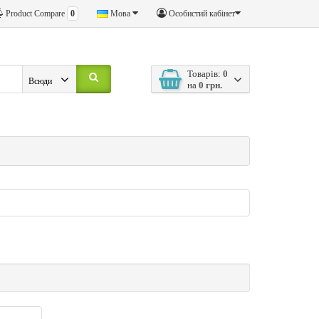
Product Compare
0
Мова
Особистий кабінет
Товарів:
0
Всюди
на
0 грн.