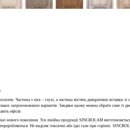
O
тен. Частина з них – глухі, а частина містять декоративні вставки зі ск
кількох запропонованих варіантів. Завдяки цьому можна обрати саме ті две
авіть офісів.
іал нового покоління. Уся лінійка продукції SINCROLAM виготовляється
о переробляються. Не виділяє токсичні або їдкі гази при горінні. SINCR