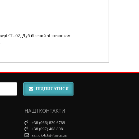
вері CL-02, Дуб білений зі штапиком
.
ПІДПИСАТИСЯ
НАШІ КОНТАКТИ
+38 (066) 829 6789
+38 (097) 408 8081
zamok-b.ts@meta.ua