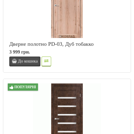
Дверне полотно PD-03, Дуб тобакко
3 999 грн.
До кошика
ПОПУЛЯРНІ