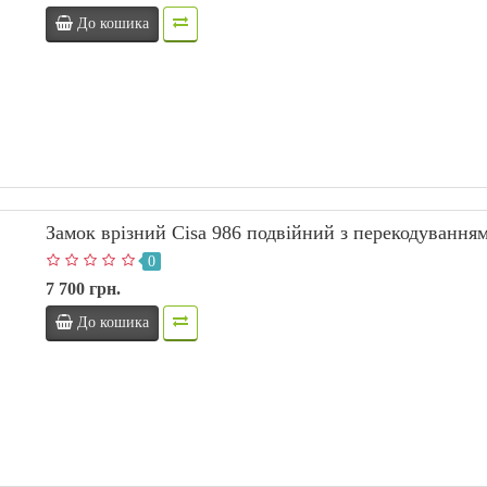
До кошика
Замок врізний Сisa 986 подвійний з перекодування
0
7 700 грн.
До кошика