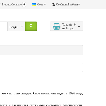
Product Compare
0
Мова
Особистий кабінет
Товарів:
0
Всюди
на
0 грн.
то - история лидера. Свое начало она ведет с 1926 года,
амков и заканчивая сложными системами безопасности.