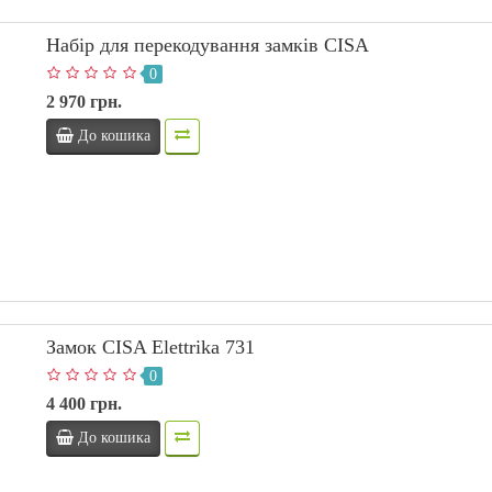
Набір для перекодування замків CISA
0
2 970 грн.
До кошика
Замок CISA Elettrika 731
0
4 400 грн.
До кошика