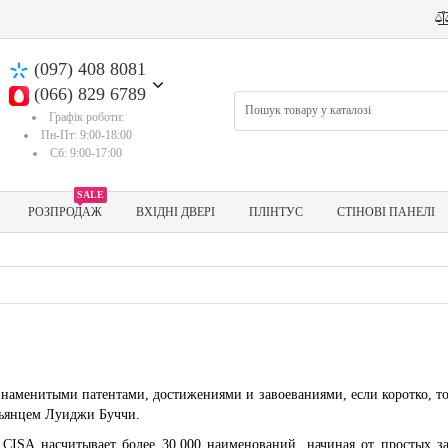
(097) 408 8081
(066) 829 6789
Графік роботи:
Пн-Пт: 9:00-18:00
Сб: 9:00-17:00
SALE
РОЗПРОДАЖ
ВХІДНІ ДВЕРІ
ПЛІНТУС
СТІНОВІ ПАНЕЛІ
наменитыми патентами, достижениями и завоеваниями, если коротко, то э
льянцем Луиджи Буччи.
CISA насчитывает более 30.000 наименований, начиная от простых з