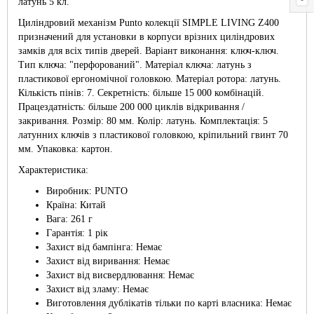
латунь 5 кл.
Циліндровий механізм Punto колекції SIMPLE LIVING Z400
призначений для установки в корпуси врізних циліндрових
замків для всіх типів дверей. Варіант виконання: ключ-ключ.
Тип ключа: "перфорований". Матеріал ключа: латунь з
пластикової ергономічної головкою. Матеріал ротора: латунь.
Кількість пінів: 7. Секретність: більше 15 000 комбінацій.
Працездатність: більше 200 000 циклів відкривання /
закривання. Розмір: 80 мм. Колір: латунь. Комплектація: 5
латунних ключів з пластикової головкою, кріпильний гвинт 70
мм. Упаковка: картон.
Характеристика:
Виробник: PUNTO
Країна: Китай
Вага: 261 г
Гарантія: 1 рік
Захист від бампінга: Немає
Захист від виривання: Немає
Захист від висвердлювання: Немає
Захист від зламу: Немає
Виготовлення дублікатів тільки по карті власника: Немає