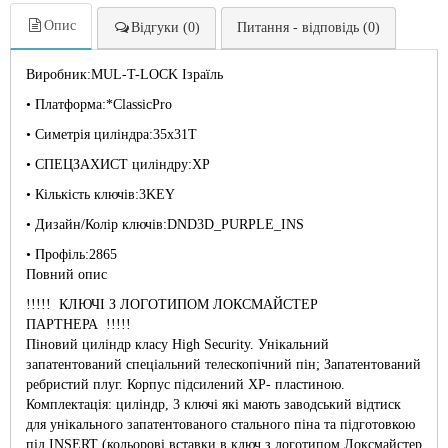
Опис
Відгуки (0)
Питання - відповідь (0)
Виробник:MUL-T-LOCK Ізраїль
• Платформа:*ClassicPro
• Симетрія циліндра:35x31T
• СПЕЦЗАХИСТ циліндру:XP
• Кількість ключів:3KEY
• Дизайн/Колір ключів:DND3D_PURPLE_INS
• Профіль:2865
Повний опис
!!!!! КЛЮЧІ З ЛОГОТИПОМ ЛОКСМАЙСТЕР
ПАРТНЕРА !!!!!
Піновий циліндр класу High Security. Унікальний
запатентований спеціальний телескопічний пін; Запатентований
ребристий плуг. Корпус підсилений XP- пластиною.
Комплектація: циліндр, 3 ключі які мають заводський відтиск
для унікального запатентованого стального піна та підготовкою
під INSERT (кольорові вставки в ключ з логотипом Локсмайстер