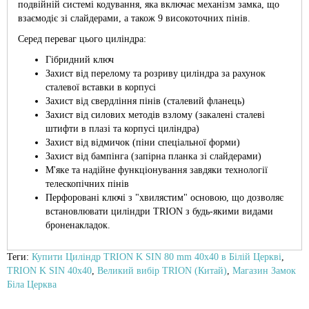
подвійній системі кодування, яка включає механізм замка, що
взаємодіє зі слайдерами, а також 9 високоточних пінів.
Серед переваг цього циліндра:
Гібридний ключ
Захист від перелому та розриву циліндра за рахунок
сталевої вставки в корпусі
Захист від свердління пінів (сталевий фланець)
Захист від силових методів взлому (закалені сталеві
штифти в плазі та корпусі циліндра)
Захист від відмичок (піни спеціальної форми)
Захист від бампінга (запірна планка зі слайдерами)
М'яке та надійне функціонування завдяки технології
телескопічних пінів
Перфоровані ключі з "хвилястим" основою, що дозволяє
встановлювати циліндри TRION з будь-якими видами
броненакладок.
Теги:
Купити Циліндр TRION K SIN 80 mm 40х40 в Білій Церкві
,
TRION K SIN 40х40
,
Великий вибір TRION (Китай)
,
Магазин Замок
Біла Церква