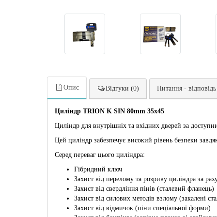
Опис
Відгуки (0)
Питання - відповідь
Циліндр TRION K SIN 80mm 35х45
Циліндр для внутрішніх та вхідних дверей за доступни
Цей циліндр забезпечує високий рівень безпеки завдяк
Серед переваг цього циліндра:
Гібридний ключ
Захист від перелому та розриву циліндра за раху
Захист від свердління пінів (сталевий фланець)
Захист від силових методів взлому (закалені ста
Захист від відмичок (піни спеціальної форми)