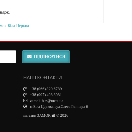
ладок.
мок Біла Церква
ПІДПИСАТИСЯ
НАШІ КОНТАКТИ
+38 (066) 829 6789
+38 (097) 408 8081
zamok-b.ts@meta.ua
м.Біла Церква, вул.Олеся Гончара 6
магазин ЗАМОК 🔐 © 2026