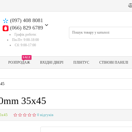
(097) 408 8081
(066) 829 6789
Графік роботи:
Пн-Пт: 9:00-18:00
Сб: 9:00-17:00
SALE
РОЗПРОДАЖ
ВХІДНІ ДВЕРІ
ПЛІНТУС
СТІНОВІ ПАНЕЛІ
х45
80mm 35х45
5х45
0 відгуків