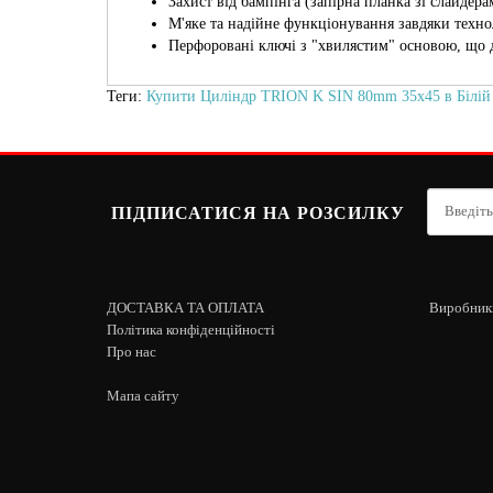
Захист від бампінга (запірна планка зі слайдера
М'яке та надійне функціонування завдяки технол
Перфоровані ключі з "хвилястим" основою, що 
Теги:
Купити Циліндр TRION K SIN 80mm 35х45 в Білій
ПІДПИСАТИСЯ НА РОЗСИЛКУ
ДОСТАВКА ТА ОПЛАТА
Виробник
Політика конфіденційності
Про нас
Мапа сайту