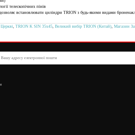
ми)
огії телескопічних пінів
дозволяє встановлювати циліндри TRION з будь-якими видами броненак
 Церкві
,
TRION K SIN 35х45
,
Великий вибір TRION (Китай)
,
Магазин За
и