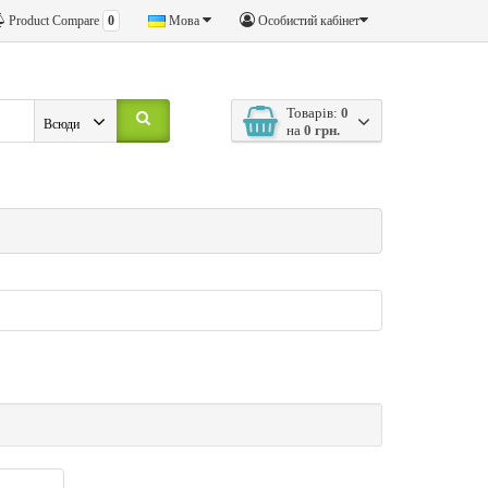
Product Compare
0
Мова
Особистий кабінет
Товарів:
0
Всюди
на
0 грн.