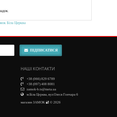
ладок.
мок Біла Церква
ПІДПИСАТИСЯ
НАШІ КОНТАКТИ
+38 (066) 829 6789
+38 (097) 408 8081
zamok-b.ts@meta.ua
м.Біла Церква, вул.Олеся Гончара 6
магазин ЗАМОК 🔐 © 2026