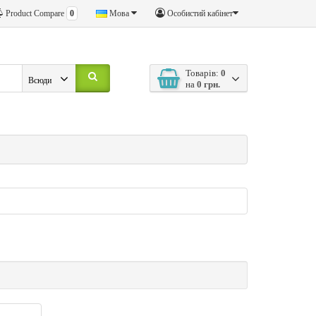
Product Compare
0
Мова
Особистий кабінет
Товарів:
0
Всюди
на
0 грн.