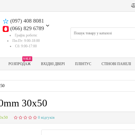
(097) 408 8081
(066) 829 6789
Графік роботи:
Пн-Пт: 9:00-18:00
Сб: 9:00-17:00
SALE
РОЗПРОДАЖ
ВХІДНІ ДВЕРІ
ПЛІНТУС
СТІНОВІ ПАНЕЛІ
х50
80mm 30х50
0х50
0 відгуків