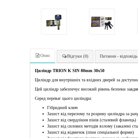
Опис
Відгуки (0)
Питання - відповідь
Циліндр TRION K SIN 80mm 30х50
Циліндр для внутрішніх та вхідних дверей за доступни
Цей циліндр забезпечує високий рівень безпеки завдяк
Серед переваг цього циліндра:
Гібридний ключ
Захист від перелому та розриву циліндра за раху
Захист від свердління пінів (сталевий фланець)
Захист від силових методів взлому (закалені ста
Захист від відмичок (піни спеціальної форми)