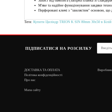
Захист від бампінга (запірна планка зі слайдера
М'яке та надійне функціонування завдяки технол
Перфоровані ключі з "хвилястим" основою, що 
Теги:
Купити Циліндр TRION K SIN 80mm 30х50 в Білій
ПІДПИСАТИСЯ НА РОЗСИЛКУ
ДОСТАВКА ТА ОПЛАТА
Виробник
Політика конфіденційності
Про нас
Мапа сайту