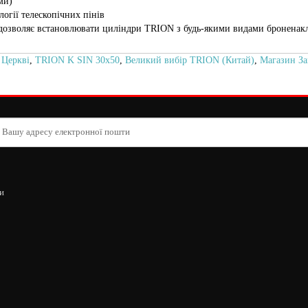
ми)
огії телескопічних пінів
дозволяє встановлювати циліндри TRION з будь-якими видами броненак
 Церкві
,
TRION K SIN 30х50
,
Великий вибір TRION (Китай)
,
Магазин За
и