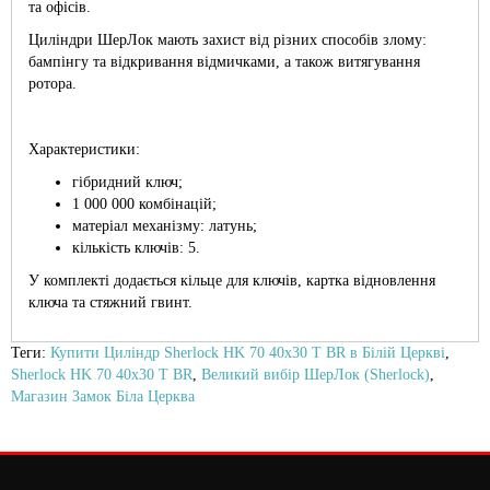
та офісів.
Циліндри ШерЛок мають захист від різних способів злому:
бампінгу та відкривання відмичками, а також витягування
ротора.
Характеристики:
гібридний ключ;
1 000 000 комбінацій;
матеріал механізму: латунь;
кількість ключів: 5.
У комплекті додається кільце для ключів, картка відновлення
ключа та стяжний гвинт.
Теги:
Купити Циліндр Sherlock HK 70 40х30 T BR в Білій Церкві
,
Sherlock HK 70 40х30 T BR
,
Великий вибір ШерЛок (Sherlock)
,
Магазин Замок Біла Церква