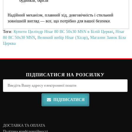
будинків, офісів
Надійний механізм, плавний хід, довговічність і стильний
зовнішній вигляд — все, що потрібно для вашої безпеки.
Теги:
Купити Циліндр Hisar 80 ВС 50x30 MSN в Білій Церкві
,
Hisar
80 ВС 50x30 MSN
,
Великий вибір Hisar (Хісар)
,
Магазин Замок Біла
Церква
ПІДПИСАТИСЯ НА РОЗСИЛКУ
ПІДПИСАТИСЯ
ДОСТАВКА ТА ОПЛАТА
Політика конфіденційності