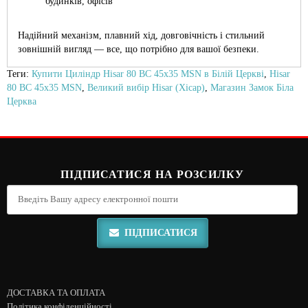
будинків, офісів
Надійний механізм, плавний хід, довговічність і стильний
зовнішній вигляд — все, що потрібно для вашої безпеки.
Теги:
Купити Циліндр Hisar 80 ВС 45x35 MSN в Білій Церкві
,
Hisar
80 ВС 45x35 MSN
,
Великий вибір Hisar (Хісар)
,
Магазин Замок Біла
Церква
ПІДПИСАТИСЯ НА РОЗСИЛКУ
ПІДПИСАТИСЯ
ДОСТАВКА ТА ОПЛАТА
Політика конфіденційності