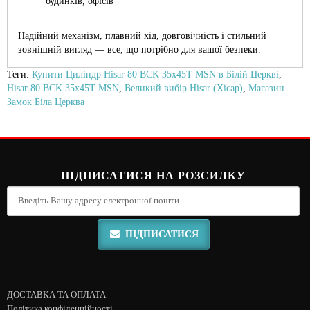
будинків, офісів
Надійний механізм, плавний хід, довговічність і стильний
зовнішній вигляд — все, що потрібно для вашої безпеки.
Теги:
Купити Циліндр Hisar 80 ВСK 35x45T MSN в Білій Церкві
,
Hisar 80 ВСK 35x45T MSN
,
Великий вибір Hisar (Хісар)
,
Магазин
Замок Біла Церква
ПІДПИСАТИСЯ НА РОЗСИЛКУ
ПІДПИСАТИСЯ
ДОСТАВКА ТА ОПЛАТА
Політика конфіденційності