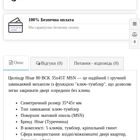
100% Безпечна оплата
Ми гарантуємо безпечну оплату
0
Опис
Відгуки (0)
Питання - відповідь (0)
Циліндр Hisar 80 ВСK 35x45T MSN — це надійний і зручний
замикаючий механізм із функцією "ключ–тумблер", що дозволяє
легко закривати двері зсередини без ключа.
Симетричний розмір 35*45т мм
Тип замикання: ключ–тумблер
Поверхня: матовий нікель (MSN)
Бренд: Hisar (Туреччина)
В комплекті: 5 ключів, тумблер, кріпильний гвинт
Сфера використання: вхідні/міжкімнатні двері квартир,