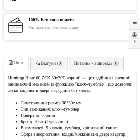
100% Безпечна оплата
Ми гарантуємо безпечну оплату
0
Опис
Відгуки (0)
Питання - відповідь (0)
Циліндр Hisar 60 ZCK 30x30T чорний — це надійний і зручний
замикаючий механізм із функцією "ключ–тумблер", що дозволяє
легко закривати двері зсередини без ключа.
Симетричний розмір 30*30т мм
Тип замикання: ключ–тумблер
Поверхня: чорний
Бренд: Hisar (Туреччина)
В комплекті: 5 ключів, тумблер, кріпильний гвинт
Сфера використання: вхідні/міжкімнатні двері квартир,