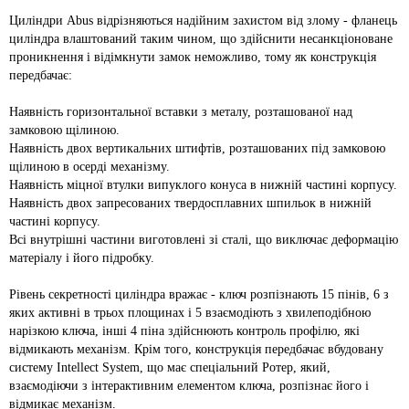
Циліндри Abus відрізняються надійним захистом від злому - фланець
циліндра влаштований таким чином, що здійснити несанкціоноване
проникнення і відімкнути замок неможливо, тому як конструкція
передбачає:
Наявність горизонтальної вставки з металу, розташованої над
замковою щілиною.
Наявність двох вертикальних штифтів, розташованих під замковою
щілиною в осерді механізму.
Наявність міцної втулки випуклого конуса в нижній частині корпусу.
Наявність двох запресованих твердосплавних шпильок в нижній
частині корпусу.
Всі внутрішні частини виготовлені зі сталі, що виключає деформацію
матеріалу і його підробку.
Рівень секретності циліндра вражає - ключ розпізнають 15 пінів, 6 з
яких активні в трьох площинах і 5 взаємодіють з хвилеподібною
нарізкою ключа, інші 4 піна здійснюють контроль профілю, які
відмикають механізм. Крім того, конструкція передбачає вбудовану
систему Intellect System, що має спеціальний Ротер, який,
взаємодіючи з інтерактивним елементом ключа, розпізнає його і
відмикає механізм.