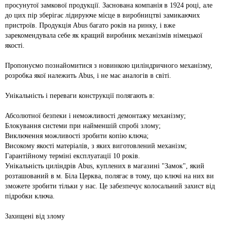
просунутої замкової продукції. Заснована компанія в 1924 році, але
до цих пір зберігає лідируюче місце в виробництві замикаючих
пристроїв. Продукція Abus багато років на ринку, і вже
зарекомендувала себе як кращий виробник механізмів німецької
якості.
Пропонуємо познайомитися з новинкою циліндричного механізму,
розробка якої належить Abus, і не має аналогів в світі.
Унікальність і переваги конструкції полягають в:
Абсолютної безпеки і неможливості демонтажу механізму;
Блокування системи при найменшій спробі злому;
Виключення можливості зробити копію ключа;
Високому якості матеріалів, з яких виготовлений механізм;
Гарантійному терміні експлуатації 10 років.
Унікальність циліндрів Abus, куплених в магазині "Замок", який
розташований в м. Біла Церква, полягає в тому, що ключі на них ви
зможете зробити тільки у нас. Це забезпечує колосальний захист від
підробки ключа.
Захищені від злому